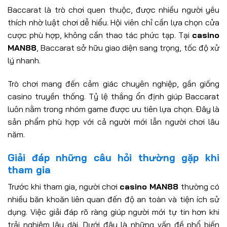
Baccarat là trò chơi quen thuộc, được nhiều người yêu
thích nhờ luật chơi dễ hiểu. Hội viên chỉ cần lựa chọn cửa
cược phù hợp, không cần thao tác phức tạp. Tại
casino
MAN88
, Baccarat sở hữu giao diện sang trọng, tốc độ xử
lý nhanh.
Trò chơi mang đến cảm giác chuyên nghiệp, gần giống
casino truyền thống. Tỷ lệ thắng ổn định giúp Baccarat
luôn nằm trong nhóm game được ưu tiên lựa chọn. Đây là
sản phẩm phù hợp với cả người mới lẫn người chơi lâu
năm.
Giải đáp những câu hỏi thường gặp khi
tham gia
Trước khi tham gia, người chơi
casino MAN88
thường có
nhiều băn khoăn liên quan đến độ an toàn và tiện ích sử
dụng. Việc giải đáp rõ ràng giúp người mới tự tin hơn khi
trải nghiệm lâu dài. Dưới đây là những vấn đề phổ biến