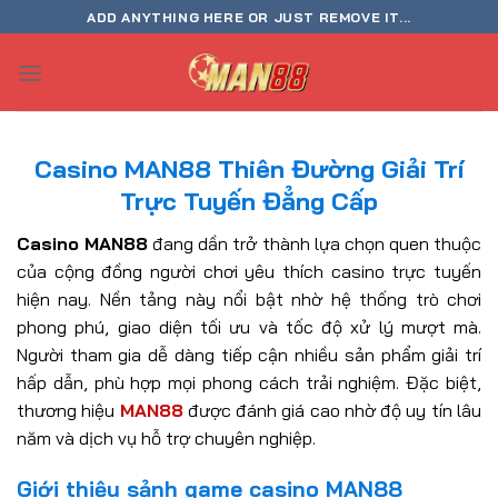
Bỏ
ADD ANYTHING HERE OR JUST REMOVE IT...
qua
nội
dung
Casino MAN88 Thiên Đường Giải Trí
Trực Tuyến Đẳng Cấp
Casino MAN88
đang dần trở thành lựa chọn quen thuộc
của cộng đồng người chơi yêu thích casino trực tuyến
hiện nay. Nền tảng này nổi bật nhờ hệ thống trò chơi
phong phú, giao diện tối ưu và tốc độ xử lý mượt mà.
Người tham gia dễ dàng tiếp cận nhiều sản phẩm giải trí
hấp dẫn, phù hợp mọi phong cách trải nghiệm. Đặc biệt,
thương hiệu
MAN88
được đánh giá cao nhờ độ uy tín lâu
năm và dịch vụ hỗ trợ chuyên nghiệp.
Giới thiệu sảnh game casino MAN88