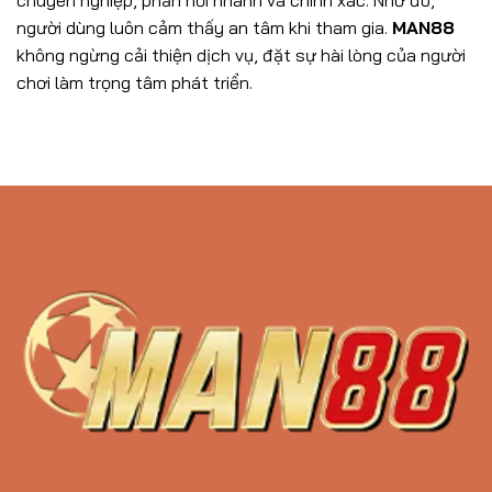
chuyên nghiệp, phản hồi nhanh và chính xác. Nhờ đó,
người dùng luôn cảm thấy an tâm khi tham gia.
MAN88
không ngừng cải thiện dịch vụ, đặt sự hài lòng của người
chơi làm trọng tâm phát triển.