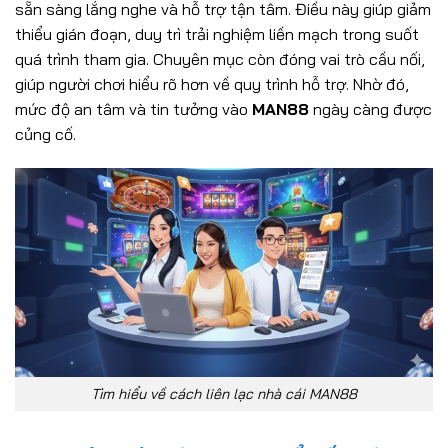
sẵn sàng lắng nghe và hỗ trợ tận tâm. Điều này giúp giảm
thiểu gián đoạn, duy trì trải nghiệm liền mạch trong suốt
quá trình tham gia. Chuyên mục còn đóng vai trò cầu nối,
giúp người chơi hiểu rõ hơn về quy trình hỗ trợ. Nhờ đó,
mức độ an tâm và tin tưởng vào
MAN88
ngày càng được
củng cố.
Tìm hiểu về cách liên lạc nhà cái MAN88