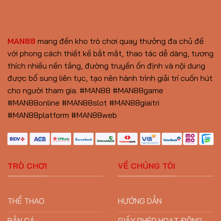
MAN88
mang đến kho trò chơi quay thưởng đa chủ đề
với phong cách thiết kế bắt mắt, thao tác dễ dàng, tương
thích nhiều nền tảng, đường truyền ổn định và nội dung
được bổ sung liên tục, tạo nên hành trình giải trí cuốn hút
cho người tham gia. #MAN88 #MAN88game
#MAN88online #MAN88slot #MAN88giaitri
#MAN88platform #MAN88web
TRÒ CHƠI
VỀ CHÚNG TÔI
THỂ THAO
HƯỚNG DẪN
BẮN CÁ
GIẤY PHÉP HOẠT ĐỘNG