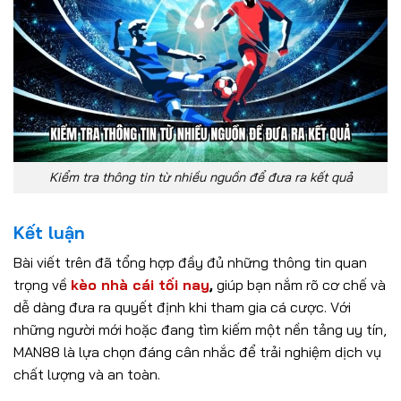
Kiểm tra thông tin từ nhiều nguồn để đưa ra kết quả
Kết luận
Bài viết trên đã tổng hợp đầy đủ những thông tin quan
trọng về
kèo nhà cái tối nay
,
giúp bạn nắm rõ cơ chế và
dễ dàng đưa ra quyết định khi tham gia cá cược. Với
những người mới hoặc đang tìm kiếm một nền tảng uy tín,
MAN88 là lựa chọn đáng cân nhắc để trải nghiệm dịch vụ
chất lượng và an toàn.