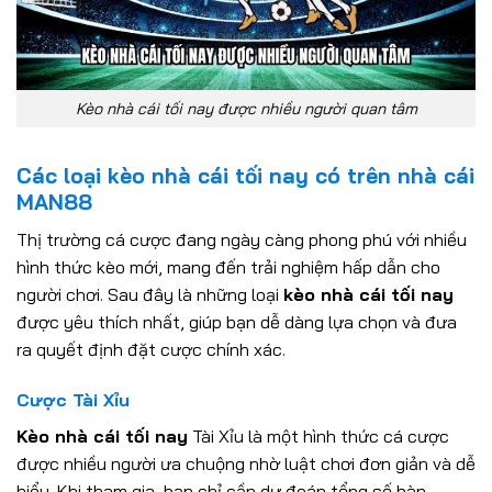
Kèo nhà cái tối nay được nhiều người quan tâm
Các loại kèo nhà cái tối nay có trên nhà cái
MAN88
Thị trường cá cược đang ngày càng phong phú với nhiều
hình thức kèo mới, mang đến trải nghiệm hấp dẫn cho
người chơi. Sau đây là những loại
kèo nhà cái tối nay
được yêu thích nhất, giúp bạn dễ dàng lựa chọn và đưa
ra quyết định đặt cược chính xác.
Cược Tài Xỉu
Kèo nhà cái tối nay
Tài Xỉu là một hình thức cá cược
được nhiều người ưa chuộng nhờ luật chơi đơn giản và dễ
hiểu. Khi tham gia, bạn chỉ cần dự đoán tổng số bàn