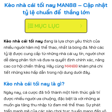
Kèo nhà cái tối nay MAN88 – Cập nhật
tỷ lệ chuẩn để thắng lớn
MỤC LỤC
Kèo nhà cái tối nay
đang là lựa chọn yêu thích của
nhiều người hâm mộ thể thao, nhất là bóng đá. Nhờ các
tỷ lệ được cung cấp từ những nhà cái uy tín, người chơi
dễ dàng phân tích và đưa ra quyết định chính xác, nâng
cao cơ hội chiến thắng. Hãy cùng
MAN88
khám phá chi
tiết những kèo hấp dẫn trong nội dung dưới đây.
Kèo nhà cái tối nay là gì?
Ngày nay, cá cược đã trở thành một hình thức giải trí
được nhiều người ưa chuộng, đặc biệt là với những ai
muốn gia tăng thu nhập từ đam mê thể thao. Sự phát
triển mạnh mẽ của các sàn chơi trực tuyến mang đến vô