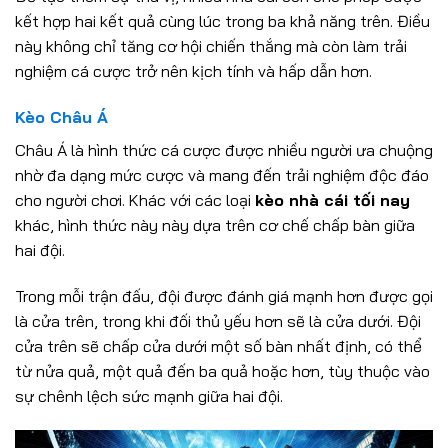
kết hợp hai kết quả cùng lúc trong ba khả năng trên. Điều
này không chỉ tăng cơ hội chiến thắng mà còn làm trải
nghiệm cá cược trở nên kịch tính và hấp dẫn hơn.
Kèo Châu Á
Châu Á là hình thức cá cược được nhiều người ưa chuộng
nhờ đa dạng mức cược và mang đến trải nghiệm độc đáo
cho người chơi. Khác với các loại
kèo nhà cái tối nay
khác, hình thức này này dựa trên cơ chế chấp bàn giữa
hai đội.
Trong mỗi trận đấu, đội được đánh giá mạnh hơn được gọi
là cửa trên, trong khi đối thủ yếu hơn sẽ là cửa dưới. Đội
cửa trên sẽ chấp cửa dưới một số bàn nhất định, có thể
từ nửa quả, một quả đến ba quả hoặc hơn, tùy thuộc vào
sự chênh lệch sức mạnh giữa hai đội.